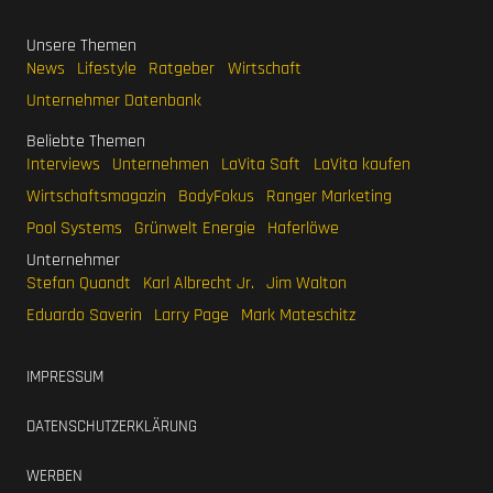
Unsere Themen
News
Lifestyle
Ratgeber
Wirtschaft
Unternehmer Datenbank
Beliebte Themen
Interviews
Unternehmen
LaVita Saft
LaVita kaufen
Wirtschaftsmagazin
BodyFokus
Ranger Marketing
Pool Systems
Grünwelt Energie
Haferlöwe
Unternehmer
Stefan Quandt
Karl Albrecht Jr.
Jim Walton
Eduardo Saverin
Larry Page
Mark Mateschitz
IMPRESSUM
DATENSCHUTZERKLÄRUNG
WERBEN