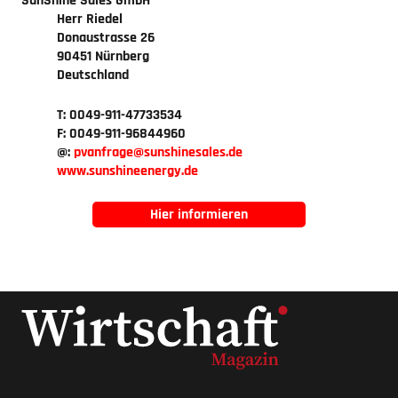
SunShine Sales GmbH
Herr Riedel
Donaustrasse 26
90451 Nürnberg
Deutschland
T: 0049-911-47733534
F: 0049-911-96844960
@:
pvanfrage
sunshinesales.de
www.sunshineenergy.de
Hier informieren