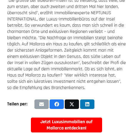
"Die größte der Balearen-Inseln ist so vielseitig, dass viele, die
zum ersten, aber auch zweiten und dritten Mal hier landen,
überrascht sind", erzählt Immobilienexperte NEPTUNUS
INTERNATIONAL, der Luxus-Immobilienbüros auf der Insel
betreibt. So verwundert es kaum, dass man sich schnell in die
charmanten Orte und exklusiven Regionen verliebt – und
bleiben möchte. "Die Nachfrage an Immobilien steigt beinahe
täglich. Auf Mallorca ein Haus zu kaufen, gilt schließlich als eine
der sichersten Anlageformen. Zeitgleich kommt man mit
einem exklusiven Objekt in den Genuss, das süße Leben auf
der Insel in vollen Zügen auszukosten", beschreibt der Profi die
aktuelle Lage auf dem Immobilienmarkt. Ob es sich lohnt, ein
Haus auf Mallorca zu kaufen? "Wer wirklich Interesse hat,
sollte sich ein lukratives Investment nicht entgehen lassen",
so die Empfehlung des Branchenkenners.
Teilen per:
Jetzt Luxusimmobilien auf
Mallorca entdecken!