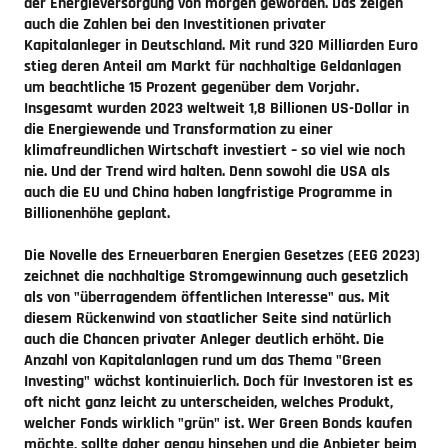
der Energieversorgung von morgen geworden. Das zeigen
auch die Zahlen bei den Investitionen privater
Kapitalanleger in Deutschland. Mit rund 320 Milliarden Euro
stieg deren Anteil am Markt für nachhaltige Geldanlagen
um beachtliche 15 Prozent gegenüber dem Vorjahr.
Insgesamt wurden 2023 weltweit 1,8 Billionen US-Dollar in
die Energiewende und Transformation zu einer
klimafreundlichen Wirtschaft investiert – so viel wie noch
nie. Und der Trend wird halten. Denn sowohl die USA als
auch die EU und China haben langfristige Programme in
Billionenhöhe geplant.
Die Novelle des Erneuerbaren Energien Gesetzes (EEG 2023)
zeichnet die nachhaltige Stromgewinnung auch gesetzlich
als von "überragendem öffentlichen Interesse" aus. Mit
diesem Rückenwind von staatlicher Seite sind natürlich
auch die Chancen privater Anleger deutlich erhöht. Die
Anzahl von Kapitalanlagen rund um das Thema "Green
Investing" wächst kontinuierlich. Doch für Investoren ist es
oft nicht ganz leicht zu unterscheiden, welches Produkt,
welcher Fonds wirklich "grün" ist. Wer Green Bonds kaufen
möchte, sollte daher genau hinsehen und die Anbieter beim