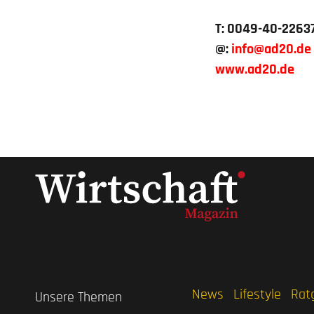
T: 0049-40-226
@:
info
ad20.de
www.ad20.de
News
Lifestyle
Rat
Unsere Themen