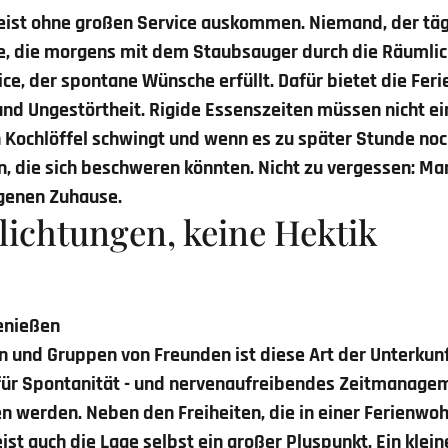
ist ohne großen Service auskommen. Niemand, der tägl
te, die morgens mit dem Staubsauger durch die Räumli
ce, der spontane Wünsche erfüllt. Dafür bietet die Fe
und Ungestörtheit. Rigide Essenszeiten müssen nicht e
Kochlöffel schwingt und wenn es zu später Stunde noch 
 die sich beschweren könnten. Nicht zu vergessen: Man i
igenen Zuhause.
lichtungen, keine Hektik
genießen
n und Gruppen von Freunden ist diese Art der Unterkunft
für Spontanität - und nervenaufreibendes Zeitmanagem
n werden. Neben den Freiheiten, die in einer Ferienw
ist auch die Lage selbst ein großer Pluspunkt. Ein klei