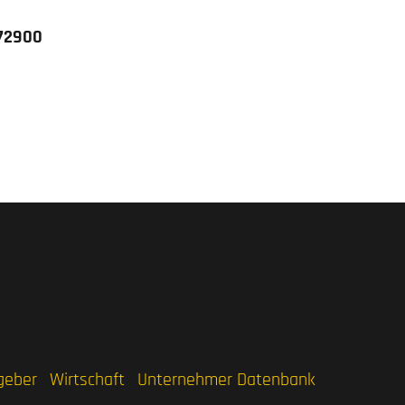
372900
geber
Wirtschaft
Unternehmer Datenbank