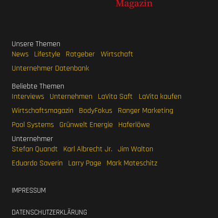
Unsere Themen
News
Lifestyle
Ratgeber
Wirtschaft
Unternehmer Datenbank
Beliebte Themen
Interviews
Unternehmen
LaVita Saft
LaVita kaufen
Wirtschaftsmagazin
BodyFokus
Ranger Marketing
Pool Systems
Grünwelt Energie
Haferlöwe
Unternehmer
Stefan Quandt
Karl Albrecht Jr.
Jim Walton
Eduardo Saverin
Larry Page
Mark Mateschitz
IMPRESSUM
DATENSCHUTZERKLÄRUNG