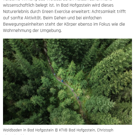
wissenschaftlich belegt ist. In Bad Hofgastein wird dieses
Naturerlebnis durch Green Exercise erweitert: Achtsamkeit trifft
auf sanfte Aktivität. Beim Gehen und bei einfachen
Bewegungseinheiten steht der Körper ebenso im Fokus wie die
Wahrnehmung der Umgebung.
Waldbaden in Bad Hofgastein © KTVB Bad Hofgastein, Christoph