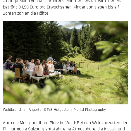
7‑Gänge‑Menü von Koch Andreas Pointner serviert wird. Der Preis
beträgt 84,90 Euro pro Erwachsenen, Kinder von sieben bis elf
Jahren zahlen die Hälfte.
Waldbrunch im Angertal ©TVB Hofgastein, Marktl Photography
Auch die Musik hat ihren Platz im Wald: Bei den Waldkonzerten der
Philharmonie Salzburg entsteht eine Atmosphäre, die Klassik und