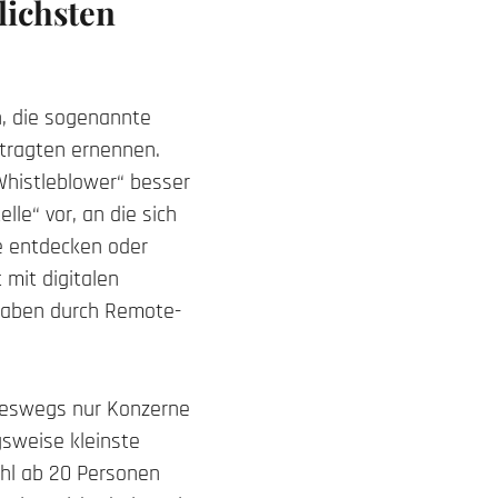
lichsten
n, die sogenannte
ftragten ernennen.
Whistleblower“ besser
lle“ vor, an die sich
ge entdecken oder
 mit digitalen
 haben durch Remote-
ineswegs nur Konzerne
gsweise kleinste
ahl ab 20 Personen