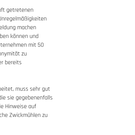
aft getretenen
 Unregelmäßigkeiten
Meldung machen
iben können und
Unternehmen mit 50
nymität zu
er bereits
beitet, muss sehr gut
 die sie gegebenenfalls
ie Hinweise auf
olche Zwickmühlen zu