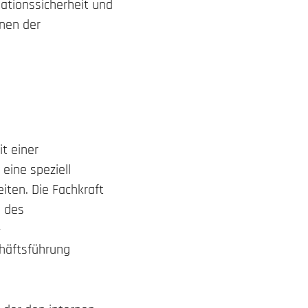
ationssicherheit und
nnen
der
t einer
eine speziell
iten. Die Fachkraft
d des
–
häftsführung