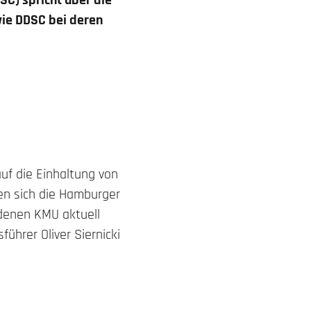
SC) spricht über die
wie DDSC bei deren
auf die Einhaltung von
en sich die Hamburger
 denen KMU aktuell
ührer Oliver Siernicki