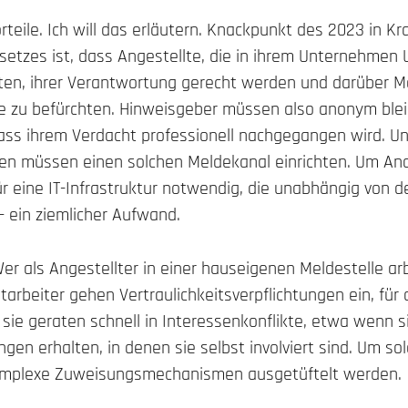
rteile. Ich will das erläutern. Knackpunkt des 2023 in Kr
etzes ist, dass Angestellte, die in ihrem Unternehmen
ten, ihrer Verantwortung gerecht werden und darüber 
e zu befürchten. Hinweisgeber müssen also anonym ble
dass ihrem Verdacht professionell nachgegangen wird. 
en müssen einen solchen Meldekanal einrichten.
Um Ano
ür eine IT-Infrastruktur notwendig, die unabhängig von d
– ein ziemlicher Aufwand.
Wer als Angestellter in einer hauseigenen Meldestelle ar
itarbeiter gehen Vertraulichkeitsverpflichtungen ein, für
 sie geraten schnell in Interessenkonflikte, etwa wenn s
gen erhalten, in denen sie selbst involviert sind. Um s
mplexe Zuweisungsmechanismen ausgetüftelt werden.