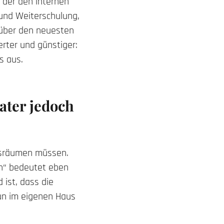
 der den internen
 und Weiterschulung,
über den neuesten
rter und günstiger:
s aus.
ater jedoch
 ausräumen müssen.
rn“ bedeutet eben
 ist, dass die
nun im eigenen Haus