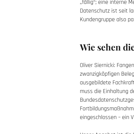
„fällig“; eine interne 
Datenschutz ist seit l
Kundengruppe also pa
Wie sehen di
Oliver Siernicki: Fan
zwanzigköpfigen Beleg
ausgebildete Fachkraf
muss die Einhaltung 
Bundesdatenschutzges
Fortbildungsmaßnahme
eingeschlossen – ein Vo