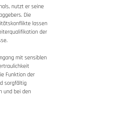
als, nutzt er seine
raggebers. Die
tätskonflikte lassen
iterqualifikation der
sse.
Umgang mit sensiblen
ertraulichkeit
die Funktion der
d sorgfältig
n und bei den