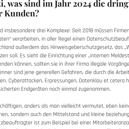
i, was sind im Jahr 2024 die dring
r Kunden?
sind insbesondere drei Komplexe: Seit 2018 müssen Firme
en“ verarbeiten, in aller Regel einen Datenschutzbeau
tschland außerdem das Hinweisgeberschutzgesetz, das „
en soll. Es sieht die Einrichtung einer „internen Meldeste
den können, sollten sie in ihrer Firma illegale Vorgän
nner sind jene generellen Gefahren, die durch die Arbeit
en. Cyberattacken, Erpressungen, Datenklau et cetera
esicherten Endgeräten noch einmal zugenommen.
chäftigen, anders als man vielleicht vermutet, eben ke
nen, sondern auch den Mittelstand und kleine beziehun
zbeauftragter ist zum Beispiel bei einer Mitarbeiteranz