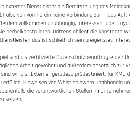
 externer Dienstleister die Bereitstellung des Meldekan
bt also von vornherein keine Verbindung zur IT des Auft
ußerdem vollkommen unabhängig, Interessen- oder Loyali
sie herbeikonstruieren. Drittens obliegt die konstante We
Dienstleister, das ist schließlich sein ureigenstes Intere
piel sind als zertifizierte Datenschutzbeauftragte den 
ltäglichen Arbeit gewohnt und außerdem
gesetzlich zur V
r sind wir als „Externe“ geradezu prädestiniert, für KMU 
u erfüllen, Hinweisen von Whistleblowern unabhängig un
enenfalls die verantwortlichen Stellen im Unternehme
zu setzen.