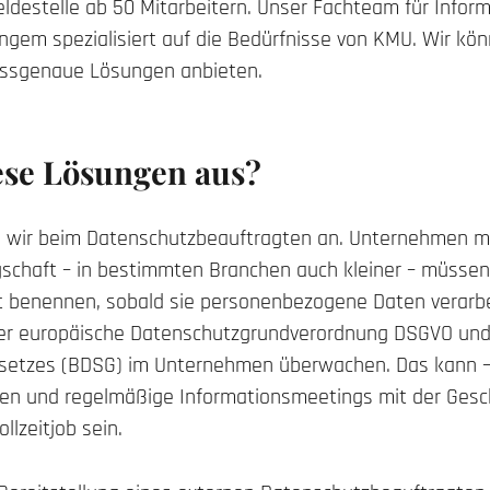
Meldestelle ab 50 Mitarbeitern. Unser
Fachteam für Inform
angem spezialisiert auf die Bedürfnisse von KMU. Wir kö
ssgenaue Lösungen anbieten.
ese Lösungen aus?
gen wir beim Datenschutzbeauftragten an. Unternehmen mi
schaft – in bestimmten Branchen auch kleiner – müssen 
t benennen, sobald sie personenbezogene Daten verarbe
der europäische Datenschutzgrundverordnung DSGVO un
etzes (BDSG) im Unternehmen überwachen. Das kann 
n und regelmäßige Informationsmeetings mit der Gesc
llzeitjob sein.