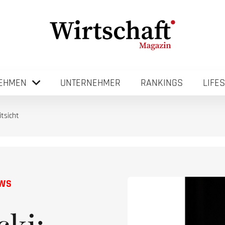
EHMEN
UNTERNEHMER
RANKINGS
LIFE
itsicht
EWS
cki: