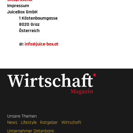
Impressum
JuiceBox GmbH
1 Köstenbaumgasse
8020 Graz
Österreich
@:
info
juice-box.at
Unsere Themen
News
Lifestyle
Ratgeber
Wirtschaft
Unternehmer Datenbank