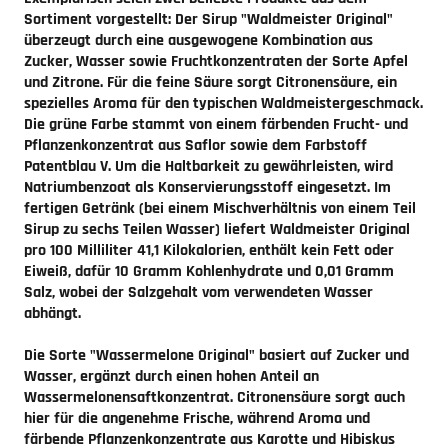
Sortiment vorgestellt: Der Sirup "Waldmeister Original"
überzeugt durch eine ausgewogene Kombination aus
Zucker, Wasser sowie Fruchtkonzentraten der Sorte Apfel
und Zitrone. Für die feine Säure sorgt Citronensäure, ein
spezielles Aroma für den typischen Waldmeistergeschmack.
Die grüne Farbe stammt von einem färbenden Frucht- und
Pflanzenkonzentrat aus Saflor sowie dem Farbstoff
Patentblau V. Um die Haltbarkeit zu gewährleisten, wird
Natriumbenzoat als Konservierungsstoff eingesetzt. Im
fertigen Getränk (bei einem Mischverhältnis von einem Teil
Sirup zu sechs Teilen Wasser) liefert Waldmeister Original
pro 100 Milliliter 41,1 Kilokalorien, enthält kein Fett oder
Eiweiß, dafür 10 Gramm Kohlenhydrate und 0,01 Gramm
Salz, wobei der Salzgehalt vom verwendeten Wasser
abhängt.
Die Sorte "Wassermelone Original" basiert auf Zucker und
Wasser, ergänzt durch einen hohen Anteil an
Wassermelonensaftkonzentrat. Citronensäure sorgt auch
hier für die angenehme Frische, während Aroma und
färbende Pflanzenkonzentrate aus Karotte und Hibiskus