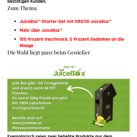
bestätigen Kunden.
Zum Thema
JuiceBox™-Starter-Set mit GRATIS JuiceBox™
Mehr über JuiceBox™
100 Prozent Geschmack, 0 Prozent Gedanken an die
Waage
Die Wahl liegt ganz beim Genießer
Exemplarisch seien zwei beliebte Produkte aus dem