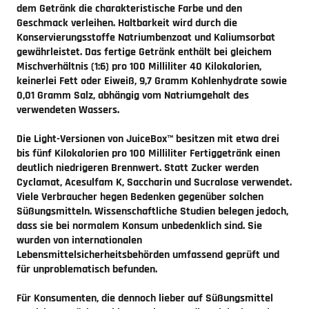
dem Getränk die charakteristische Farbe und den
Geschmack verleihen. Haltbarkeit wird durch die
Konservierungsstoffe Natriumbenzoat und Kaliumsorbat
gewährleistet. Das fertige Getränk enthält bei gleichem
Mischverhältnis (1:6) pro 100 Milliliter 40 Kilokalorien,
keinerlei Fett oder Eiweiß, 9,7 Gramm Kohlenhydrate sowie
0,01 Gramm Salz, abhängig vom Natriumgehalt des
verwendeten Wassers.
Die Light-Versionen von JuiceBox™ besitzen mit etwa drei
bis fünf Kilokalorien pro 100 Milliliter Fertiggetränk einen
deutlich niedrigeren Brennwert. Statt Zucker werden
Cyclamat, Acesulfam K, Saccharin und Sucralose verwendet.
Viele Verbraucher hegen Bedenken gegenüber solchen
Süßungsmitteln. Wissenschaftliche Studien belegen jedoch,
dass sie bei normalem Konsum unbedenklich sind. Sie
wurden von internationalen
Lebensmittelsicherheitsbehörden umfassend geprüft und
für unproblematisch befunden.
Für Konsumenten, die dennoch lieber auf Süßungsmittel