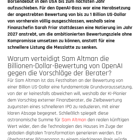
Börsendebüt in den USA bis zum nächsten Jahr
aufzuschieben.
Für den OpenAI-Boss war eine Herabsetzung
der angestrebten Bewertung von bis zu 1 Billion US-Dollar
von vornherein völlig ausgeschlossen, weshalb s
eine
Finanzchefin Sarah Friar stattdessen eine Notierung im Jahr
2027 anstrebt,
um die ambitionierten Bewertungsziele ohne
Kompromisse umsetzen zu können,
anstatt für eine
schnellere Listung die Messlatte zu senken.
Warum verteidigt Sam Altman die
Billionen-Dollar-Bewertung von OpenAI
gegen die Vorschläge der Berater?
Für Sam Altman ist das Festhalten an der Bewertung von
einer Billion US-Dollar eine fundamentale Grundvoraussetzung,
von der er keinesfalls abweichen will, weshalb der KI-Pionier
dem Vorschlag externer Finanzberater, die Zielbewertung
zugunsten eines schnelleren IPO zu reduzieren, mit einer
klaren Absage begegnet. Schließlich spiegelt diese
astronomische Summe für
Sam Altman
den realen künftigen
Wert wider, den die Technologien des Hauses im Zuge der
globalen digitalen Transformation generieren werden. Ein
überhasteter Börsengang zu einem niedrigeren Preis würde