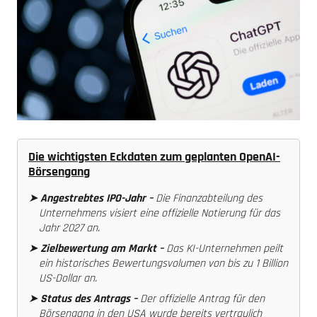
Die wichtigsten Eckdaten zum geplanten OpenAI-
Börsengang
➤
Angestrebtes IPO-Jahr –
Die Finanzabteilung des
Unternehmens visiert eine offizielle Notierung für das
Jahr 2027 an.
➤
Zielbewertung am Markt –
Das KI-Unternehmen peilt
ein historisches Bewertungsvolumen von bis zu 1 Billion
US-Dollar an.
➤
Status des Antrags –
Der offizielle Antrag für den
Börsengang in den USA wurde bereits vertraulich