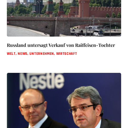
Russland untersagt Verkauf von Raiffeisen-Tochter
WELT
,
NEWS
,
UNTERNEHMEN
,
WIRTSCHAFT