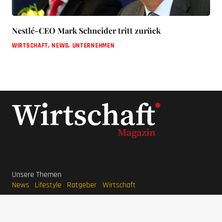
Nestlé-CEO Mark Schneider tritt zurück
WIRTSCHAFT
,
NEWS
,
UNTERNEHMEN
Unsere Themen
News
Lifestyle
Ratgeber
Wirtschaft
Unternehmer Datenbank
Beliebte Themen